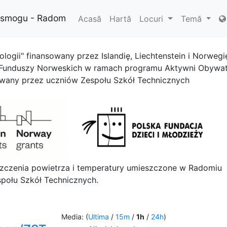
i smogu - Radom
Acasă
Hartă
Locuri
Temă
ologii" finansowany przez Islandię, Liechtenstein i Norwegi
 Funduszy Norweskich w ramach programu Aktywni Obywat
owany przez uczniów Zespołu Szkół Technicznych
szczenia powietrza i temperatury umieszczone w Radomiu
połu Szkół Technicznych.
Media: (
Ultima
/
15m
/
1h
/
24h
)