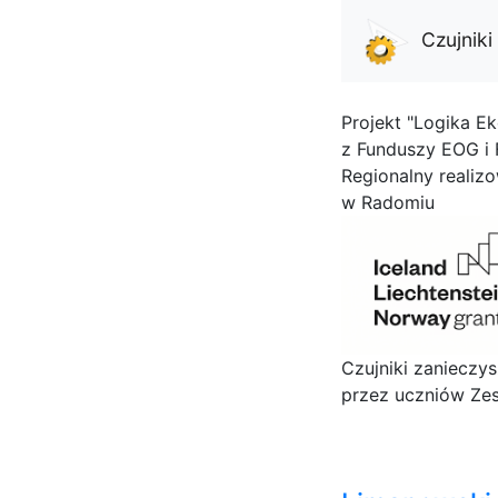
Czujnik
Projekt "Logika Ek
z Funduszy EOG i
Regionalny realiz
w Radomiu
Czujniki zanieczy
przez uczniów Zes