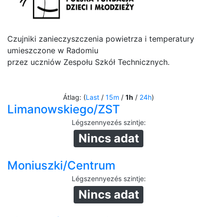
Czujniki zanieczyszczenia powietrza i temperatury
umieszczone w Radomiu
przez uczniów Zespołu Szkół Technicznych.
Átlag: (
Last
/
15m
/
1h
/
24h
)
Limanowskiego/ZST
Légszennyezés szintje
:
Nincs adat
Moniuszki/Centrum
Légszennyezés szintje
:
Nincs adat