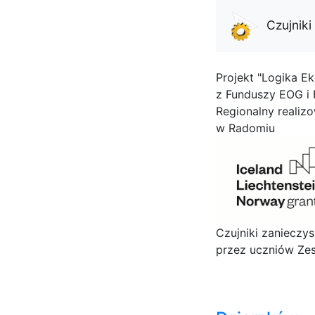
Czujnik
Projekt "Logika Ek
z Funduszy EOG i
Regionalny realiz
w Radomiu
Czujniki zanieczy
przez uczniów Zes