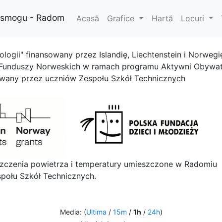
i smogu - Radom
Acasă
Grafice
Hartă
Locuri
ologii" finansowany przez Islandię, Liechtenstein i Norwegi
 Funduszy Norweskich w ramach programu Aktywni Obywat
owany przez uczniów Zespołu Szkół Technicznych
szczenia powietrza i temperatury umieszczone w Radomiu
połu Szkół Technicznych.
Media: (
Ultima
/
15m
/
1h
/
24h
)