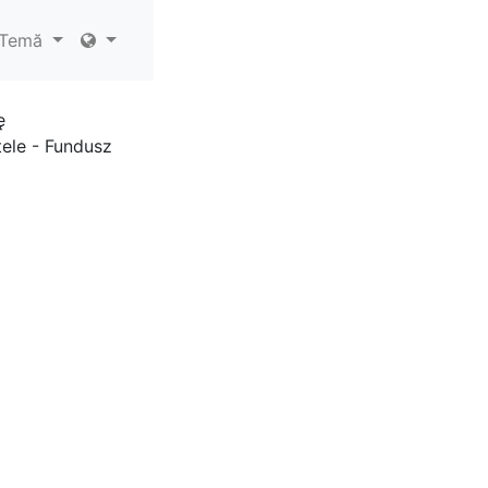
Temă
ę
ele - Fundusz