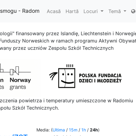
i smogu - Radom
Acasă
Hartă
Locuri
Temă
ologii" finansowany przez Islandię, Liechtenstein i Norwegi
 Funduszy Norweskich w ramach programu Aktywni Obywat
owany przez uczniów Zespołu Szkół Technicznych
szczenia powietrza i temperatury umieszczone w Radomiu
połu Szkół Technicznych.
Media: (
Ultima
/
15m
/
1h
/
24h
)