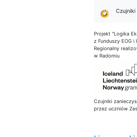
Czujnik
Projekt "Logika Ek
z Funduszy EOG i
Regionalny realiz
w Radomiu
Czujniki zanieczy
przez uczniów Zes