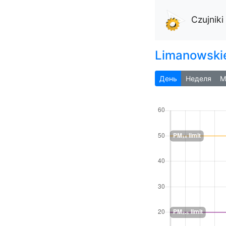
Czujnik
Limanowski
День
Неделя
М