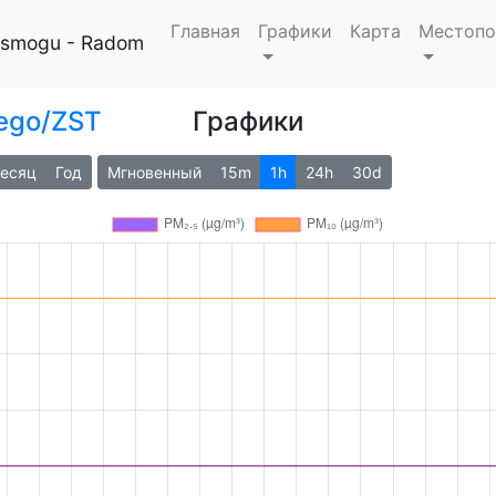
Главная
Графики
Карта
Местопо
i smogu - Radom
ego/ZST
Графики
есяц
Год
Мгновенный
15m
1h
24h
30d