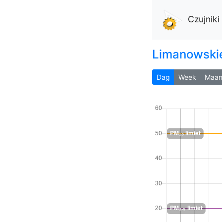
Czujnik
Limanowski
Dag
Week
Maa