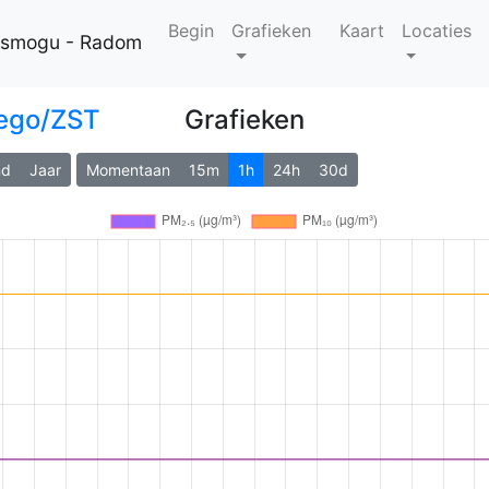
Begin
Grafieken
Kaart
Locaties
i smogu - Radom
ego/ZST
Grafieken
nd
Jaar
Momentaan
15m
1h
24h
30d