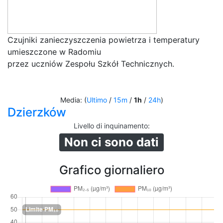
Czujniki zanieczyszczenia powietrza i temperatury
umieszczone w Radomiu
przez uczniów Zespołu Szkół Technicznych.
Media: (
Ultimo
/
15m
/
1h
/
24h
)
Dzierzków
Livello di inquinamento
:
Non ci sono dati
Grafico giornaliero