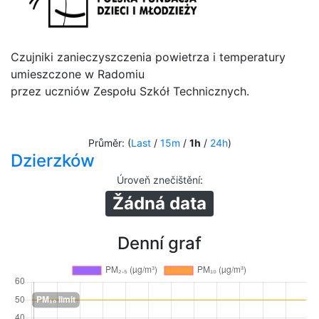
Czujniki zanieczyszczenia powietrza i temperatury
umieszczone w Radomiu
przez uczniów Zespołu Szkół Technicznych.
Průměr: (
Last
/
15m
/
1h
/
24h
)
Dzierzków
Úroveň znečištění
:
Žádná data
Denní graf