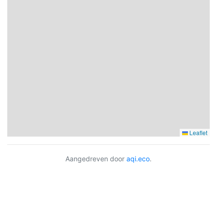
Leaflet
Aangedreven door
aqi.eco
.