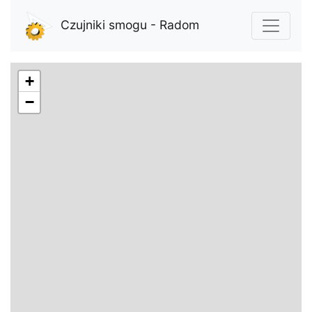
Czujniki smogu - Radom
+
−