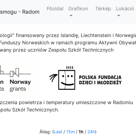
Főoldal
Grafikon
Térkép
Lokáció
i smogu - Radom
ologii" finansowany przez Islandię, Liechtenstein i Norwegi
 Funduszy Norweskich w ramach programu Aktywni Obywat
owany przez uczniów Zespołu Szkół Technicznych
szczenia powietrza i temperatury umieszczone w Radomiu
połu Szkół Technicznych.
Átlag: (
Last
/
15m
/
1h
/
24h
)