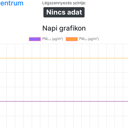
Centrum
Légszennyezés szintje
:
Nincs adat
Napi grafikon