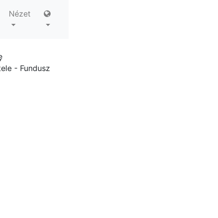
Nézet
ę
ele - Fundusz