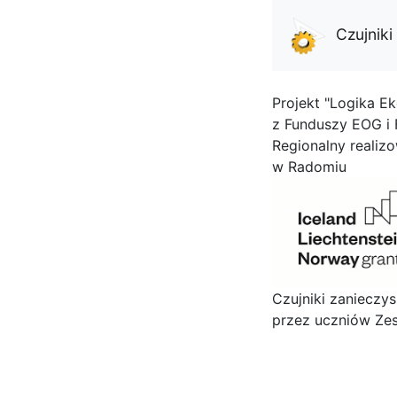
Czujnik
Projekt "Logika Ek
z Funduszy EOG i
Regionalny realiz
w Radomiu
Czujniki zanieczy
przez uczniów Zes