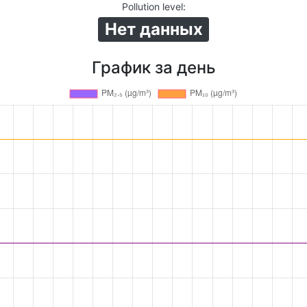
Pollution level
:
Нет данных
График за день