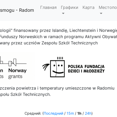
Главная
Графики
Карта
Местопо
i smogu - Radom
ologii" finansowany przez Islandię, Liechtenstein i Norwegi
 Funduszy Norweskich w ramach programu Aktywni Obywat
owany przez uczniów Zespołu Szkół Technicznych
szczenia powietrza i temperatury umieszczone w Radomiu
połu Szkół Technicznych.
Средний: (
Последний
/
15m
/
1h
/
24h
)