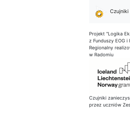
Czujnik
Projekt "Logika Ek
z Funduszy EOG i
Regionalny realiz
w Radomiu
Czujniki zanieczy
przez uczniów Zes