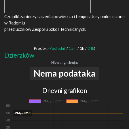
Czujniki zanieczyszczenia powietrza i temperatury umieszczone
w Radomiu
przez uczniów Zespołu Szkół Technicznych.
Prosjek: (
Posljednji
/
15m
/
1h
/
24h
)
Dzierzków
Nivo zagađenja
:
Nema podataka
Dnevni grafikon