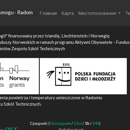
 smogu - Radom
Главная
Карта
Местоположения
Т
gii" finansowany przez Islandię, Liechtenstein i Norwegię
nduszy Norweskich w ramach programu Aktywni Obywatele - Fundus
zniów Zespołu Szkół Technicznych
zenia powietrza i temperatury umieszczone w Radomiu
u Szkół Technicznych.
Средний: (
Последний
/
15m
/
1h
/
24h
)
Pollution level
: