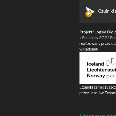
Czujniki
Projekt "Logika Ekolo
z Funduszy EOG i Fu
realizowany przez uc
w Radomiu
Czujniki zanieczyszc
przez uczniów Zespoł