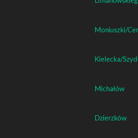
Limanowskie
Moniuszki/Ce
Kielecka/Szyd
Michałów
Dzierzków