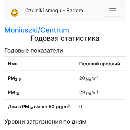
Czujniki smogu - Radom
Moniuszki/Centrum
Годовая статистика
Годовые показатели
Имя
Годовой средний
PM
20
3
µg/m
2.5
PM
29
3
µg/m
10
Дни с PM₁₀ выше 50 µg/m³
0
Уровни загрязнения по дням