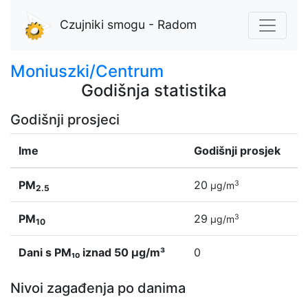
Czujniki smogu - Radom
Moniuszki/Centrum
Godišnja statistika
Godišnji prosjeci
Ime
Godišnji prosjek
PM
20
3
µg/m
2.5
PM
29
3
µg/m
10
Dani s PM₁₀ iznad 50 µg/m³
0
Nivoi zagađenja po danima