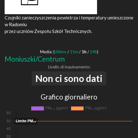
Czujniki zanieczyszczenia powietrza i temperatury umieszczone
w Radomiu
przez uczniów Zespołu Szkół Technicznych.
Media: (
Ultimo
/
15m
/
1h
/
24h
)
Moniuszki/Centrum
Livello di inquinamento
:
Non ci sono dati
Grafico giornaliero