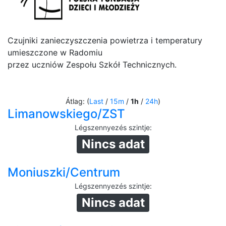
Czujniki zanieczyszczenia powietrza i temperatury
umieszczone w Radomiu
przez uczniów Zespołu Szkół Technicznych.
Átlag: (
Last
/
15m
/
1h
/
24h
)
Limanowskiego/ZST
Légszennyezés szintje
:
Nincs adat
Moniuszki/Centrum
Légszennyezés szintje
:
Nincs adat