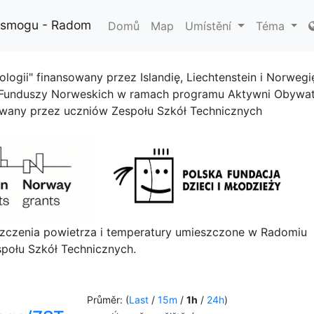
i smogu - Radom
Domů
Map
Umístění
Téma
ologii" finansowany przez Islandię, Liechtenstein i Norwegi
 Funduszy Norweskich w ramach programu Aktywni Obywat
owany przez uczniów Zespołu Szkół Technicznych
szczenia powietrza i temperatury umieszczone w Radomiu
połu Szkół Technicznych.
Průměr: (
Last
/
15m
/
1h
/
24h
)