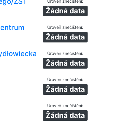
ego/ZST
Úroveň znečištění
:
Žádná data
Centrum
Úroveň znečištění
:
Žádná data
ydłowiecka
Úroveň znečištění
:
Žádná data
Úroveň znečištění
:
Žádná data
Úroveň znečištění
:
Žádná data