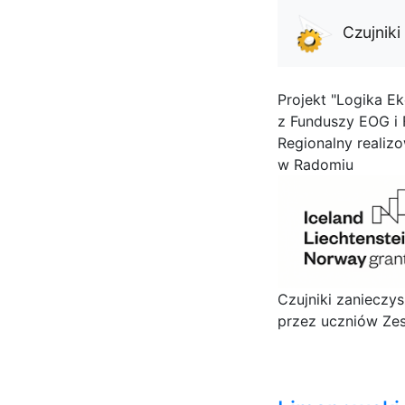
Czujnik
Projekt "Logika Ek
z Funduszy EOG i
Regionalny realiz
w Radomiu
Czujniki zanieczy
przez uczniów Zes