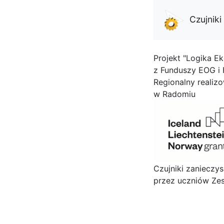
Czujnik
Projekt "Logika Ek
z Funduszy EOG i
Regionalny realiz
w Radomiu
Czujniki zanieczy
przez uczniów Zes