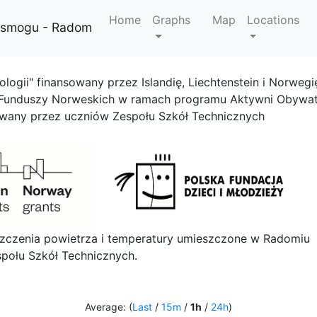
Home
Graphs
Map
Locations
i smogu - Radom
ologii" finansowany przez Islandię, Liechtenstein i Norwegi
 Funduszy Norweskich w ramach programu Aktywni Obywat
owany przez uczniów Zespołu Szkół Technicznych
szczenia powietrza i temperatury umieszczone w Radomiu
połu Szkół Technicznych.
Average: (
Last
/
15m
/
1h
/
24h
)