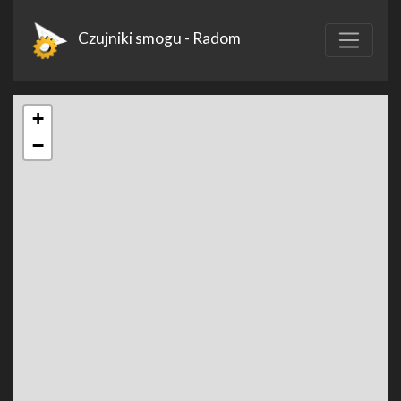
Czujniki smogu - Radom
+
−